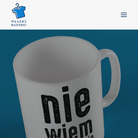
GŁÓWNA
PRODUKTY
GOTOWE WZORY
BLOG
KONTAKT
DOSTAWA
KOSZYK