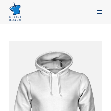
GŁÓWNA
PRODUKTY
GOTOWE WZORY
BLOG
KONTAKT
DOSTAWA
KOSZYK