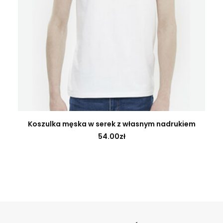
GENERUJ NADRUK
Koszulka męska w serek z własnym nadrukiem
54.00
zł