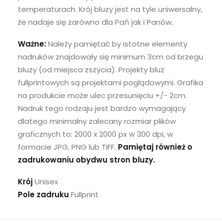
temperaturach. Krój bluzy jest na tyle uniwersalny,
że nadaje się zarówno dla Pań jak i Panów.
Ważne:
Należy pamiętać by istotne elementy
nadruków znajdowały się minimum 3cm od brzegu
bluzy (od miejsca zszycia). Projekty bluz
fullprintowych są projektami poglądowymi. Grafika
na produkcie może ulec przesunięciu +/- 2cm.
Nadruk tego rodzaju jest bardzo wymagający
dlatego minimalny zalecany rozmiar plików
graficznych to: 2000 x 2000 px w 300 dpi, w
formacie JPG, PNG lub TIFF.
Pamiętaj również o
zadrukowaniu obydwu stron bluzy.
Krój
Unisex
Pole zadruku
Fullprint