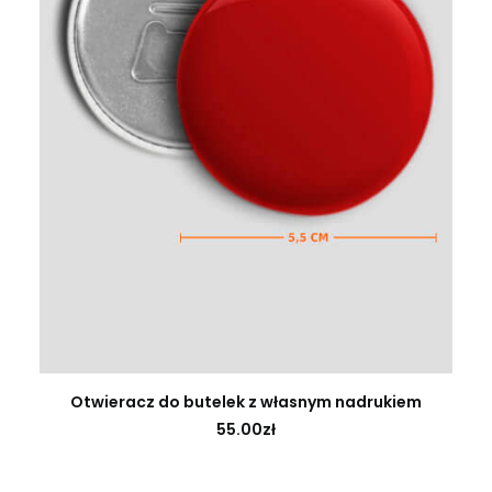
GENERUJ NADRUK
Otwieracz do butelek z własnym nadrukiem
55.00
zł