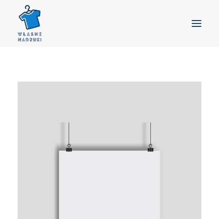
GŁÓWNA
PRODUKTY
GOTOWE WZORY
BLOG
KONTAKT
DOSTAWA
KOSZYK