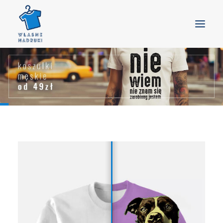
GŁÓWNA
PRODUKTY
GOTOWE WZORY
BLOG
KONTAKT
DOSTAWA
KOSZYK