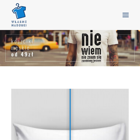
GŁÓWNA
PRODUKTY
GOTOWE WZORY
BLOG
KONTAKT
DOSTAWA
KOSZYK