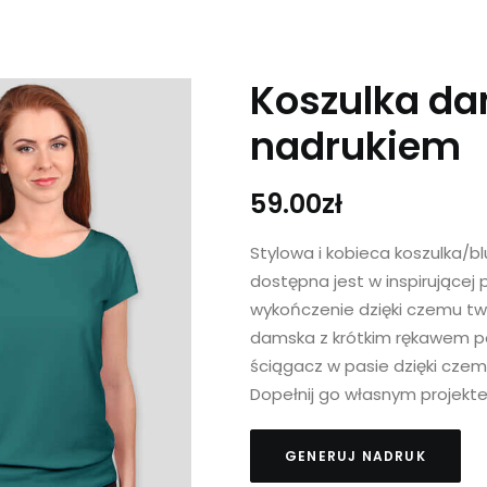
Koszulka da
nadrukiem
59.00
zł
Stylowa i kobieca koszulka/b
dostępna jest w inspirującej 
wykończenie dzięki czemu twój
damska z krótkim rękawem pos
ściągacz w pasie dzięki czem
Dopełnij go własnym projekt
GENERUJ NADRUK