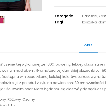
Kategorie
Damskie, Kosz
Tagi
koszulka, dam
OPIS
ńczenie tej wykonanej ze 100% bawełny, lekkiej, aksamitnie m
owolnym nadrukiem. Gramatura tej damskiej bluzeczki to 15
 Dostępna w niespotykanej kolekcji kolorów: turkusowym, ró
aleźć się i z przodu i z tyłu na powierzchni 30 cm wysokości
ajdłużej swoim nadrukiem będziesz się cieszyć gdy będziesz 
elony, Różowy, Czarny
rzód, Tył