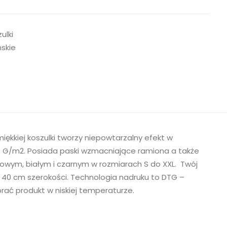
ulki
skie
iękkiej koszulki tworzy niepowtarzalny efekt w
0 G/m2. Posiada paski wzmacniające ramiona a także
żowym, białym i czarnym w rozmiarach S do XXL. Twój
 i 40 cm szerokości. Technologia nadruku to DTG –
prać produkt w niskiej temperaturze.