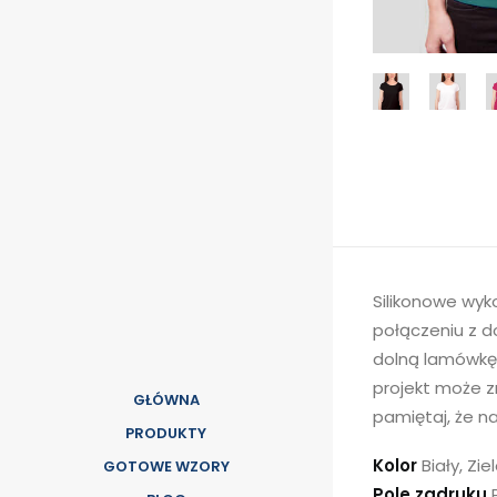
Silikonowe wyko
połączeniu z d
dolną lamówkę.
projekt może zn
GŁÓWNA
pamiętaj, że n
PRODUKTY
Kolor
Biały, Zi
GOTOWE WZORY
Pole zadruku
P