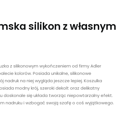
mska silikon z własnym
luzka z silikonowym wykończeniem od firmy Adler
palecie kolorów. Posiada unikalne, silikonowe
 nadruk na niej wygląda jeszcze lepiej. Koszulka
iada modny krój, szeroki dekolt oraz delikatny
u doskonale się układa tworząc niepowtarzalny efekt.
em nadruku i wzbogać swoją szafę o coś wyjątkowego.